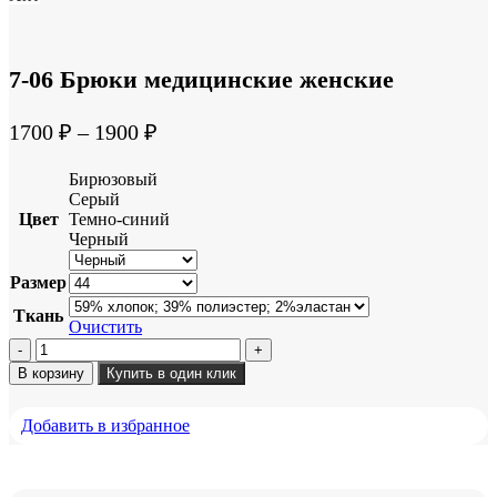
7-06 Брюки медицинские женские
1700
₽
–
1900
₽
Бирюзовый
Серый
Цвет
Темно-синий
Черный
Размер
Ткань
Очистить
Количество
товара
В корзину
Купить в один клик
7-
06
Добавить в избранное
Брюки
медицинские
женские