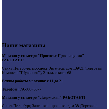
Наши магазины
Магазин у ст. метро "Проспект Просвещения"
РАБОТАЕТ!
Санкт-Петербург, проспект Энгельса, дом 139/21 (Торговый
Комплекс "Шувалово"), 2 этаж секция 68
Режим работы магазина
:
с 11 до 2
1
Телефон
+79500376677
Магазин у ст. метро "Ладожская" РАБОТАЕТ!
Санкт-Петербург, Заневский проспект, дом 38 (Торговый