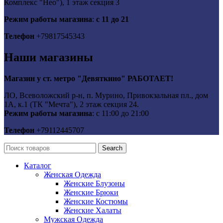
Комплекс "Нео"), 1 этаж секция 3
Режим работы магазина
:
с 11 до 21
Телефон
+79817545343
Наши магазины
Магазин у ст. метро "Девяткино" РАБОТАЕТ!
ЛО, Всеволожский р-н, п. Мурино, Привокзальная пл., дом
1А, к.1 (ТК "Мечта"), 2 этаж секция 24.
Режим работы магазина
: с 11:00 до 21:00
Телефон
+79112445707
Search
Каталог
Женская Одежда
Женские Блузоны
Женские Брюки
Женские Костюмы
Женские Халаты
Мужская Одежда