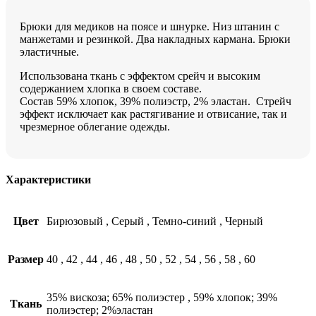
Брюки для медиков на поясе и шнурке. Низ штанин с
манжетами и резинкой. Два накладных кармана. Брюки
эластичные.
Использована ткань с эффектом срейч и высоким
содержанием хлопка в своем составе.
Состав 59% хлопок, 39% полиэстр, 2% эластан. Стрейч
эффект исключает как растягивание и отвисание, так и
чрезмерное облегание одежды.
Характеристики
Цвет
Бирюзовый
,
Серый
,
Темно-синий
,
Черный
Размер
40
,
42
,
44
,
46
,
48
,
50
,
52
,
54
,
56
,
58
,
60
35% вискоза; 65% полиэстер
,
59% хлопок; 39%
Ткань
полиэстер; 2%эластан