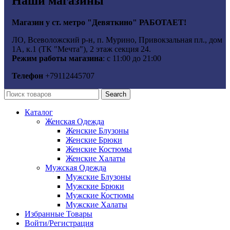
Наши магазины
Магазин у ст. метро "Девяткино" РАБОТАЕТ!
ЛО, Всеволожский р-н, п. Мурино, Привокзальная пл., дом
1А, к.1 (ТК "Мечта"), 2 этаж секция 24.
Режим работы магазина
: с 11:00 до 21:00
Телефон
+79112445707
Search
Каталог
Женская Одежда
Женские Блузоны
Женские Брюки
Женские Костюмы
Женские Халаты
Мужская Одежда
Мужские Блузоны
Мужские Брюки
Мужские Костюмы
Мужские Халаты
Избранные Товары
Войти/Регистрация