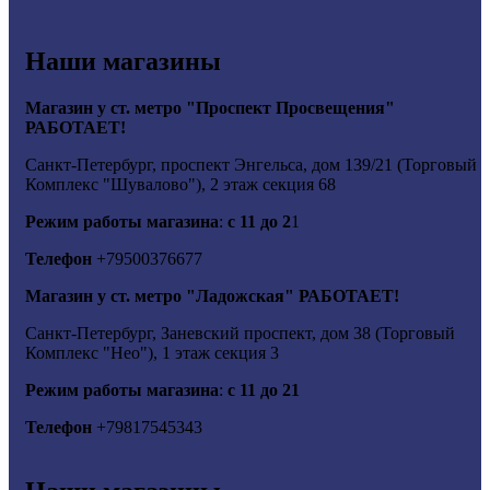
Наши магазины
Магазин у ст. метро "Проспект Просвещения"
РАБОТАЕТ!
Санкт-Петербург, проспект Энгельса, дом 139/21 (Торговый
Комплекс "Шувалово"), 2 этаж секция 68
Режим работы магазина
:
с 11 до 2
1
Телефон
+79500376677
Магазин у ст. метро "Ладожская" РАБОТАЕТ!
Санкт-Петербург, Заневский проспект, дом 38 (Торговый
Комплекс "Нео"), 1 этаж секция 3
Режим работы магазина
:
с 11 до 21
Телефон
+79817545343