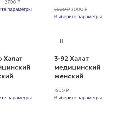
–
2700
₽
Первоначальная
Текущая
те параметры
2500
₽
2000
₽
цена
цена:
Выберите параметры
составляла
2000 ₽.
2500 ₽.
о Халат
3-92 Халат
ицинский
медицинский
ский
женский
1500
₽
те параметры
Выберите параметры