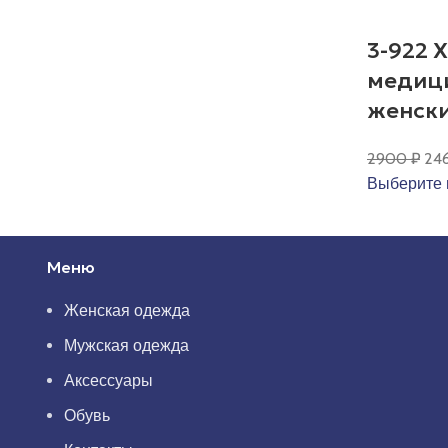
3-922 
медиц
женск
Пе
2900
₽
24
це
Выберите 
со
290
Меню
Женская одежда
Мужская одежда
Аксессуары
Обувь