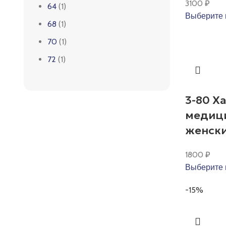
3100
₽
64
(1)
Выберите 
68
(1)
70
(1)
72
(1)
3-80 Х
медиц
женск
1800
₽
Выберите 
-15%