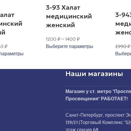
3-93 Халат
Халат
3-94
медицинский
инский
мед
женский
ий
жен
1200
₽
–
1400
₽
рвоначальная
Текущая
65
₽
Выберите параметры
2990
₽
на
цена:
параметры
Выбери
ставляла
2465 ₽.
0 ₽.
Наши магазины
Магазин у ст. метро "Просп
Просвещения" РАБОТАЕТ!
Санкт-Петербург, проспект Эн
139/21 (Торговый Комплекс "Ш
этаж секция 68