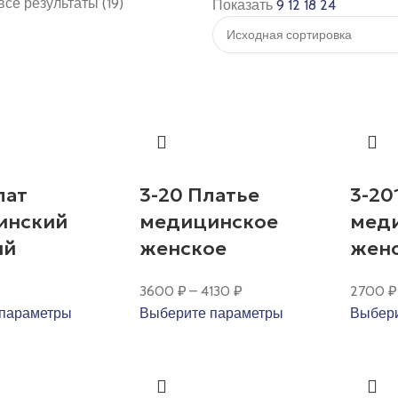
се результаты (19)
Показать
9
12
18
24
лат
3-20 Платье
3-20
инский
медицинское
мед
ий
женское
жен
3600
₽
–
4130
₽
2700
₽
параметры
Выберите параметры
Выбери