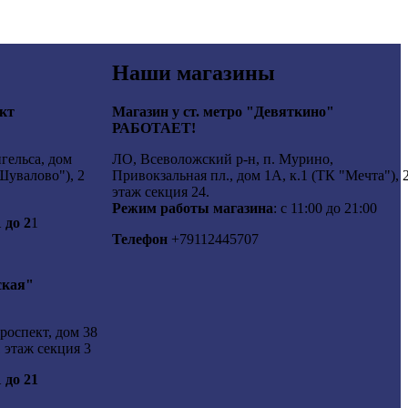
Наши магазины
ект
Магазин у ст. метро "Девяткино"
РАБОТАЕТ!
гельса, дом
ЛО, Всеволожский р-н, п. Мурино,
Шувалово"), 2
Привокзальная пл., дом 1А, к.1 (ТК "Мечта"), 
этаж секция 24.
Режим работы магазина
: с 11:00 до 21:00
1 до 2
1
Телефон
+79112445707
ская"
роспект, дом 38
 этаж секция 3
1 до 21