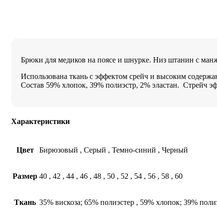
Брюки для медиков на поясе и шнурке. Низ штанин с ман
Использована ткань с эффектом срейч и высоким содержан
Состав 59% хлопок, 39% полиэстр, 2% эластан. Стрейч эф
Характеристики
Цвет
Бирюзовый
,
Серый
,
Темно-синий
,
Черный
Размер
40
,
42
,
44
,
46
,
48
,
50
,
52
,
54
,
56
,
58
,
60
Ткань
35% вискоза; 65% полиэстер
,
59% хлопок; 39% поли