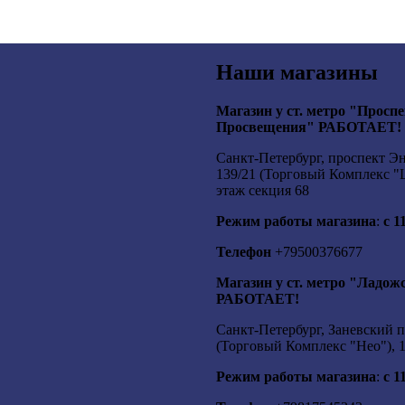
Наши магазины
Магазин у ст. метро "Просп
Просвещения" РАБОТАЕТ!
Санкт-Петербург, проспект Эн
139/21 (Торговый Комплекс "
этаж секция 68
Режим работы магазина
:
с 1
Телефон
+79500376677
Магазин у ст. метро "Ладож
РАБОТАЕТ!
Санкт-Петербург, Заневский п
(Торговый Комплекс "Нео"), 1
Режим работы магазина
:
с 1