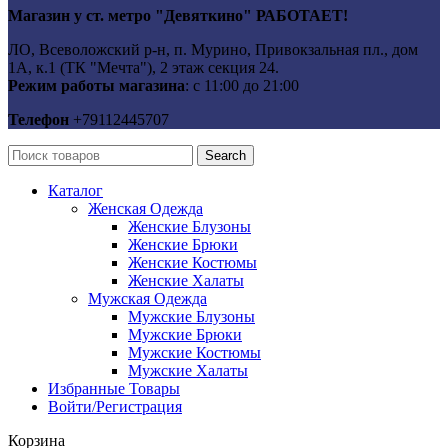
Магазин у ст. метро "Девяткино" РАБОТАЕТ!
ЛО, Всеволожский р-н, п. Мурино, Привокзальная пл., дом
1А, к.1 (ТК "Мечта"), 2 этаж секция 24.
Режим работы магазина
: с 11:00 до 21:00
Телефон
+79112445707
Search
Каталог
Женская Одежда
Женские Блузоны
Женские Брюки
Женские Костюмы
Женские Халаты
Мужская Одежда
Мужские Блузоны
Мужские Брюки
Мужские Костюмы
Мужские Халаты
Избранные Товары
Войти/Регистрация
Корзина