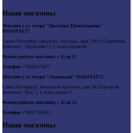
Наши магазины
Магазин у ст. метро "Проспект Просвещения"
РАБОТАЕТ!
Санкт-Петербург, проспект Энгельса, дом 139/21 (Торговый
Комплекс "Шувалово"), 2 этаж секция 68
Режим работы магазина
:
с 11 до 2
1
Телефон
+79500376677
Магазин у ст. метро "Ладожская" РАБОТАЕТ!
Санкт-Петербург, Заневский проспект, дом 38 (Торговый
Комплекс "Нео"), 1 этаж секция 3
Режим работы магазина
:
с 11 до 21
Телефон
+79817545343
Наши магазины