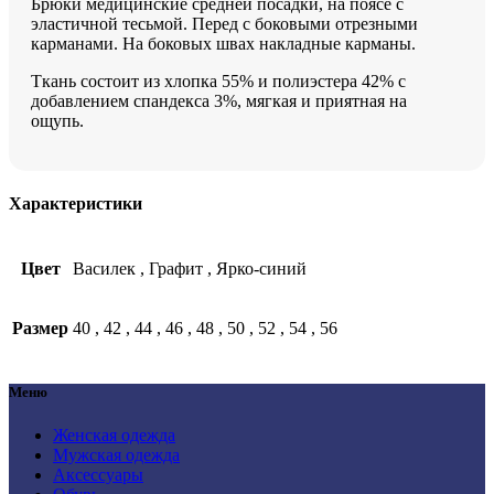
Брюки медицинские средней посадки, на поясе с
эластичной тесьмой. Перед с боковыми отрезными
карманами. На боковых швах накладные карманы.
Ткань состоит из хлопка 55% и полиэстера 42% с
добавлением спандекса 3%, мягкая и приятная на
ощупь.
Характеристики
Цвет
Василек
,
Графит
,
Ярко-синий
Размер
40
,
42
,
44
,
46
,
48
,
50
,
52
,
54
,
56
Меню
Женская одежда
Мужская одежда
Аксессуары