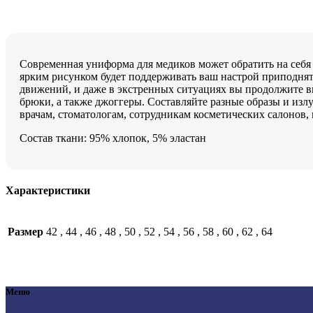
Современная униформа для медиков может обратить на себя в
ярким рисунком будет поддерживать ваш настрой приподнят
движений, и даже в экстренных ситуациях вы продолжите в
брюки, а также джоггеры. Составляйте разные образы и из
врачам, стоматологам, сотрудникам косметических салонов,
Состав ткани: 95% хлопок, 5% эластан
Характеристики
Размер
42
,
44
,
46
,
48
,
50
,
52
,
54
,
56
,
58
,
60
,
62
,
64
Меню