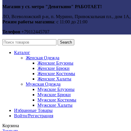
Магазин у ст. метро "Девяткино" РАБОТАЕТ!
ЛО, Всеволожский р-н, п. Мурино, Привокзальная пл., дом 1А, к
Режим работы магазина
: с 11:00 до 21:00
Телефон
+79112445707
Search
Каталог
Женская Одежда
Женские Блузоны
Женские Брюки
Женские Костюмы
Женские Халаты
Мужская Одежда
Мужские Блузоны
Мужские Брюки
Мужские Костюмы
Мужские Халаты
Избранные Товары
Войти/Регистрация
Корзина
Закрыть