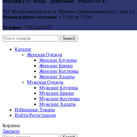
Магазин у ст. метро "Девяткино" РАБОТАЕТ!
ЛО, Всеволожский р-н, п. Мурино, Привокзальная пл., дом 1А, к
Режим работы магазина
: с 11:00 до 21:00
Телефон
+79112445707
Search
Каталог
Женская Одежда
Женские Блузоны
Женские Брюки
Женские Костюмы
Женские Халаты
Мужская Одежда
Мужские Блузоны
Мужские Брюки
Мужские Костюмы
Мужские Халаты
Избранные Товары
Войти/Регистрация
Корзина
Закрыть