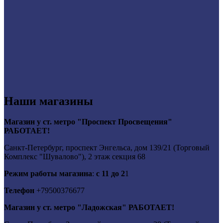
Наши магазины
Магазин у ст. метро "Проспект Просвещения"
РАБОТАЕТ!
Санкт-Петербург, проспект Энгельса, дом 139/21 (Торговый
Комплекс "Шувалово"), 2 этаж секция 68
Режим работы магазина
:
с 11 до 2
1
Телефон
+79500376677
Магазин у ст. метро "Ладожская" РАБОТАЕТ!