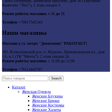
Санкт-Петербург, Заневский проспект, дом 38 (Торговый
Комплекс "Нео"), 1 этаж секция 3
Режим работы магазина
:
с 11 до 21
Телефон
+79817545343
Наши магазины
Магазин у ст. метро "Девяткино" РАБОТАЕТ!
ЛО, Всеволожский р-н, п. Мурино, Привокзальная пл., дом
1А, к.1 (ТК "Мечта"), 2 этаж секция 24.
Режим работы магазина
: с 11:00 до 21:00
Телефон
+79112445707
Search
Каталог
Женская Одежда
Женские Блузоны
Женские Брюки
Женские Костюмы
Женские Халаты