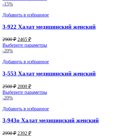
составляла
2320 ₽.
-15%
2900 ₽.
Добавить в избранное
3-922 Халат медицинский женский
Первоначальная
Текущая
2900
₽
2465
₽
цена
цена:
Выберите параметры
составляла
2465 ₽.
-20%
2900 ₽.
Добавить в избранное
3-553 Халат медицинский женский
Первоначальная
Текущая
2500
₽
2000
₽
цена
цена:
Выберите параметры
составляла
2000 ₽.
-20%
2500 ₽.
Добавить в избранное
3-943о Халат медицинский женский
Первоначальная
Текущая
2990
₽
2392
₽