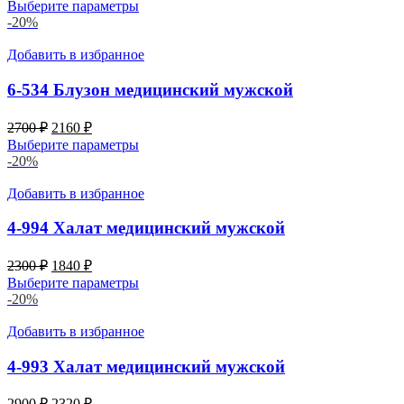
цена
цена:
Выберите параметры
составляла
2392 ₽.
-20%
2990 ₽.
Добавить в избранное
6-534 Блузон медицинский мужской
Первоначальная
Текущая
2700
₽
2160
₽
цена
цена:
Выберите параметры
составляла
2160 ₽.
-20%
2700 ₽.
Добавить в избранное
4-994 Халат медицинский мужской
Первоначальная
Текущая
2300
₽
1840
₽
цена
цена:
Выберите параметры
составляла
1840 ₽.
-20%
2300 ₽.
Добавить в избранное
4-993 Халат медицинский мужской
Первоначальная
Текущая
2900
₽
2320
₽